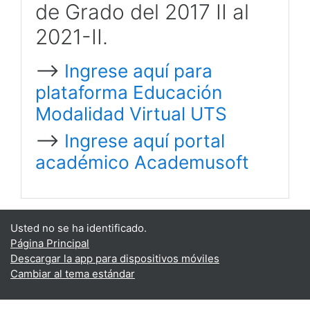
de Grado del 2017 II al
2021-II.
-->
Ingrese aquí para
plataforma Educación
Modalidad Virtual UTS
-->
Ingrese aquí portal
académico Academusoft
Usted no se ha identificado.
Página Principal
Descargar la app para dispositivos móviles
Cambiar al tema estándar