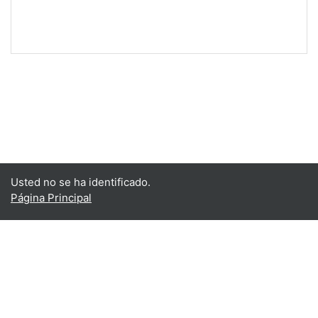
Usted no se ha identificado.
Página Principal
Español - Internacional ‎(es)‎
English ‎(en)‎
Español - Internacional ‎(es)‎
Descargar la app para dispositivos móviles
Cambiar al tema estándar